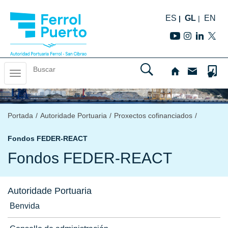
ES
GL
EN
Skip
to
Toggle
navigation
navigation
Portada
/
Autoridade Portuaria
/
Proxectos cofinanciados
/
Fondos FEDER-REACT
Fondos FEDER-REACT
Autoridade Portuaria
Benvida